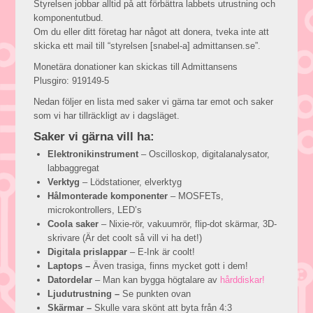
Styrelsen jobbar alltid på att förbättra labbets utrustning och
komponentutbud.
Om du eller ditt företag har något att donera, tveka inte att
skicka ett mail till “styrelsen [snabel-a] admittansen.se”.
Monetära donationer kan skickas till Admittansens
Plusgiro: 919149-5
Nedan följer en lista med saker vi gärna tar emot och saker
som vi har tillräckligt av i dagsläget.
Saker vi gärna vill ha:
Elektronikinstrument
– Oscilloskop, digitalanalysator,
labbaggregat
Verktyg
– Lödstationer, elverktyg
Hålmonterade komponenter
– MOSFETs,
microkontrollers, LED’s
Coola saker
– Nixie-rör, vakuumrör, flip-dot skärmar, 3D-
skrivare (Är det coolt så vill vi ha det!)
Digitala prislappar
– E-Ink är coolt!
Laptops –
Även trasiga, finns mycket gott i dem!
Datordelar
– Man kan bygga högtalare av
hårddiskar!
Ljudutrustning –
Se punkten ovan
Skärmar –
Skulle vara skönt att byta från 4:3