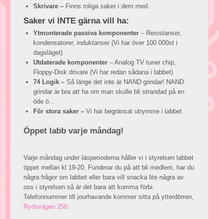
Skrivare –
Finns roliga saker i dem med.
Saker vi INTE gärna vill ha:
Ytmonterade passiva komponenter
– Resistanser,
kondensatorer, induktanser (Vi har över 100 000st i
dagsläget)
Utdaterade komponenter
– Analog TV tuner chip,
Floppy-Disk drivare (Vi har redan sådana i labbet)
74 Logik –
Så länge det inte är NAND grindar! NAND
grindar är bra att ha om man skulle bli strandad på en
öde ö…
För stora saker –
Vi har begränsat utrymme i labbet
Öppet labb varje måndag!
Varje måndag under läsperioderna håller vi i styrelsen labbet
öppet mellan kl 19-20. Funderar du på att bli medlem, har du
några frågor om labbet eller bara vill snacka lite några av
oss i styrelsen så är det bara att komma förbi.
Telefonnummer till jourhavande kommer sitta på ytterdörren,
Rydsvägen 250
.