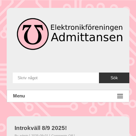
Skip
to
content
Sök
Menu
Introkväll 8/9 2025!
on
By admin
2025-09-01
Comments Off