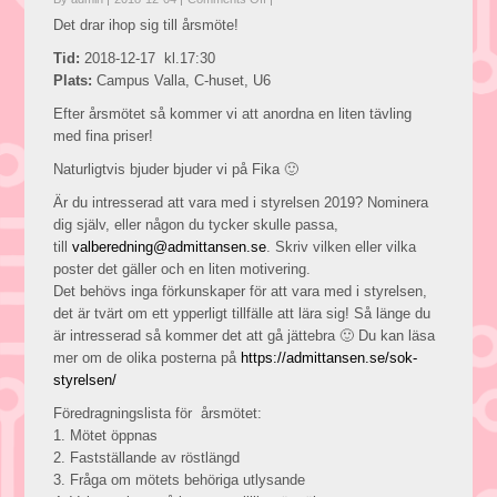
Årsmöte
Det drar ihop sig till årsmöte!
2018
Tid:
2018-12-17 kl.17:30
Plats:
Campus Valla, C-huset, U6
Efter årsmötet så kommer vi att anordna en liten tävling
med fina priser!
Naturligtvis bjuder bjuder vi på Fika 🙂
Är du intresserad att vara med i styrelsen 2019? Nominera
dig själv, eller någon du tycker skulle passa,
till
valberedning@admittansen.se
. Skriv vilken eller vilka
poster det gäller och en liten motivering.
Det behövs inga förkunskaper för att vara med i styrelsen,
det är tvärt om ett ypperligt tillfälle att lära sig! Så länge du
är intresserad så kommer det att gå jättebra 🙂 Du kan läsa
mer om de olika posterna på
https://admittansen.se/sok-
styrelsen/
Föredragningslista för
årsmötet
:
1. Mötet öppnas
2. Fastställande av röstlängd
3. Fråga om mötets behöriga utlysande