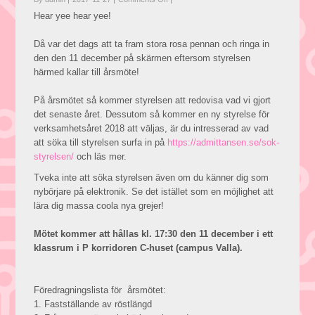
Årsmöte
Hear yee hear yee!
2017
Då var det dags att ta fram stora rosa pennan och ringa in
den den 11 december på skärmen eftersom styrelsen
härmed kallar
till
årsmöte!
På årsmötet så kommer styrelsen att redovisa vad vi gjort
det senaste året. Dessutom så kommer
en ny styrelse för
verksamhetsåret 2018 att väljas, är du intresserad av vad
att söka till styrelsen surfa in på
https://admittansen.se/sok-
styrelsen/
och läs mer.
Tveka inte att söka styrelsen även om du känner dig som
nybörjare på elektronik. Se det istället som en möjlighet att
lära dig massa coola nya grejer!
Mötet kommer att hållas kl. 17:30 den 11 december i ett
klassrum i P korridoren C-huset (campus Valla).
Föredragningslista för årsmötet:
1. Fastställande av röstlängd