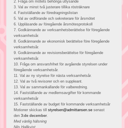
2. Fråga om mötets behöriga utlysande
3. Val av minst två justerare tillika rösträknare
4. Fastställande av föredragningslistan
5. Val av ordförande och sekreterare för årsmötet
6. Uppläsande av föregående årsmötesprotokoll
7. Godkännande av verksamhetsberättelse för föregående
verksamhetsår.
8. Godkännande av ekonomisk berättelse före föregående
verksamhetsår.
9. Godkännande av revisionsberättelse för föregående
verksamhetsår.
10. Fråga om ansvarsfrihet för avgående styrelsen under
föregående verksamhetsår.
11. Val av ny styrelse för nästa verksamhetsår.
12. Val av två revisorer och en suppleant.
13. Val av sammankallande för valberedning.
14. Fastställande av medlemsavgifter för kommande
verksamhetsår
15. Fastställande av budget för kommande verksamhetsår
Motioner skickas till
styrelsen@admittansen.se
senast
den
3:de december
.
Med vänlig hälsning
Nils Hallkvist